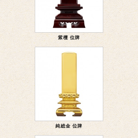
紫檀 位牌
純総金 位牌