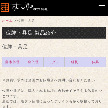
ホーム
>
位牌・具足
位牌・具足 製品紹介
位牌・具足
唐木仏壇
金仏壇
モダン
経机
仏具
※お買い求めは全国のお仏壇店へお問い合わせください
位牌や具足は、購入される仏壇に合わせてそろえる仏具のひ
とつです。
最近では、モダン仏壇に合ったデザインも多く取扱っており
ます。